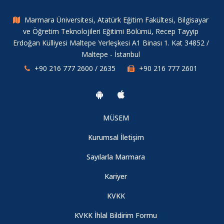
Marmara Üniversitesi, Atatürk Eğitim Fakültesi, Bilgisayar
Xamarin ve Android Mobil Uygulama Söyleşi
ve Öğretim Teknolojileri Eğitimi Bölümü, Recep Tayyip
08.08.2026
Erdoğan Külliyesi Maltepe Yerleşkesi A1 Binası 1. Kat 34852 /
Maltepe - İstanbul
+90 216 777 2600 / 2635
+90 216 777 2601
2018/2019 Dönemi Öğrenci Oryantasyon Programı
08.08.2026
MÜSEM
4. Sınıflar Piknik Organizasyonu (2018/2019 Dönemi)
Kurumsal İletişim
08.08.2026
Sayılarla Marmara
Node.js Yazılım Eğitimi
Kariyer
08.08.2026
KVKK
KVKK İhlal Bildirim Formu
Öğretmenler Günü Kutlaması