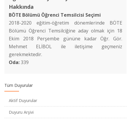
Hakkında
BÖTE Bölümü Öğrenci Temsilcisi Seçimi
2018-2020 eğitim-öğretim dönemlerinde BÖTE
Bölümü Öğrenci Temsilciğine aday olmak için 18
Ekim 2018 Perşembe gününe kadar Öğr. Gör.
Mehmet ELİBOL ile iletişime geçmeniz
IV. Kariyer Geliştirme Günü Etkinliğimize Davetlisiniz
gerekmektedir.
Oda:
339
Elektronik Profesyonel Gelişim Sistemine Geçiyoruz
Tüm Duyurular
Bölümümüzü Sosyal Medyadan Takip Edin
Aktif Duyurular
Staj Otomasyon Sistemi Kullanıma Açıldı
Duyuru Arşivi
Macintosh Laboratuvarı Öğrencilerimizin Hizmetinde