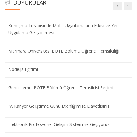
DUYURULAR
Avrupa Birliği Projesi Toplantısı
Bölümümüzün Yenilenme Çalışmaları Tamamlandı
08.08.2026
Konuşma Terapisinde Mobil Uygulamaların Etkisi ve Yeni
Uygulama Geliştirilmesi
Node.js ve Angular Eğitimi
08.08.2026
Marmara Üniversitesi BÖTE Bölümü Öğrenci Temsilciliği
Proje Geliştirme Dersi Projeleri Sergisi
Node.js Eğitimi
08.08.2026
Güncelleme: BÖTE Bölümü Öğrenci Temsilcisi Seçimi
İftar Etkinliği
08.08.2026
IV. Kariyer Geliştirme Günü Etkinliğimize Davetlisiniz
Maşukiye Gezisi
Elektronik Profesyonel Gelişim Sistemine Geçiyoruz
08.08.2026