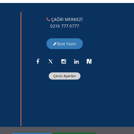
ÇAĞRI MERKEZİ
0216 777 0777
Bize Yazın
Çerez Ayarları