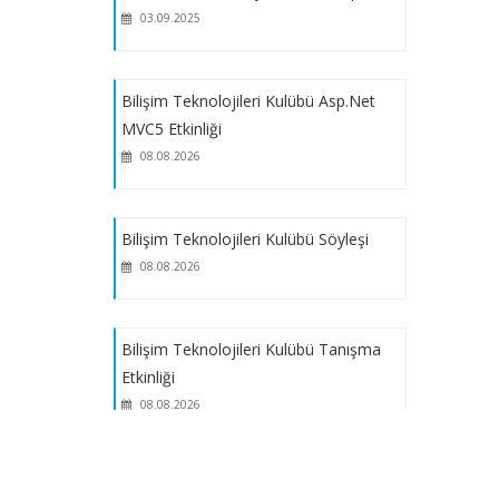
03.09.2025
Marmara Üniversitesi BÖTE Bölümü
Öğrenci Temsilciliği
Bilişim Teknolojileri Kulübü Asp.Net
MVC5 Etkinliği
Node.js Eğitimi
08.08.2026
Güncelleme: BÖTE Bölümü Öğrenci
Bilişim Teknolojileri Kulübü Söyleşi
Temsilcisi Seçimi
08.08.2026
IV. Kariyer Geliştirme Günü
Etkinliğimize Davetlisiniz
Bilişim Teknolojileri Kulübü Tanışma
Etkinliği
Elektronik Profesyonel Gelişim
08.08.2026
Sistemine Geçiyoruz
Bilişim Teknolojileri Kulübü Tanıtım