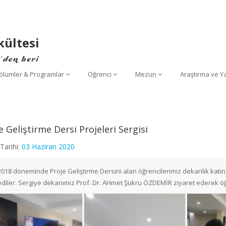
kültesi
ölümler & Programlar
Öğrenci
Mezun
Araştırma ve Y
e Geliştirme Dersi Projeleri Sergisi
Tarihi:
03 Haziran 2020
018 döneminde Proje Geliştirme Dersini alan öğrencilerimiz dekanlık katında
ediler. Sergiye dekanımız Prof. Dr. AHmet Şükrü ÖZDEMİR ziyaret ederek öğre