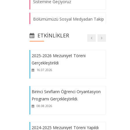
Sistemine Geçiyoruz
Bölümümüzü Sosyal Medyadan Takip
Bilişim Teknolojileri Kulübü Yardım
Edin
Kampanyası
08.08.2026
ETKINLIKLER
Staj Otomasyon Sistemi Kullanıma
Açıldı
2025-2026 Mezuniyet Töreni
Gerçekleştirildi
Macintosh Laboratuvarı
16.07.2026
Öğrencilerimizin Hizmetinde
Bölümümüzün Yenilenme Çalışmaları
Birinci Sınıfların Öğrenci Oryantasyon
Tamamlandı
Programı Gerçekleştirildi.
08.08.2026
Konuşma Terapisinde Mobil
Uygulamaların Etkisi ve Yeni
2024-2025 Mezuniyet Töreni Yapıldı
Uygulama Geliştirilmesi