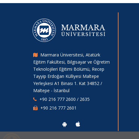
Standı
08.08.2026
Tinkercad Atölyesi
08.08.2026
Marmara Üniversitesi, Atatürk
Eğitim Fakültesi, Bilgisayar ve Öğretim
Xamarin ve Android Mobil Uygulama
Teknolojileri Eğitimi Bölümü, Recep
Söyleşi
Tayyip Erdoğan Külliyesi Maltepe
08.08.2026
Yerleşkesi A1 Binası 1. Kat 34852 /
Maltepe - İstanbul
+90 216 777 2600 / 2635
2018/2019 Dönemi Öğrenci
+90 216 777 2601
Oryantasyon Programı
08.08.2026