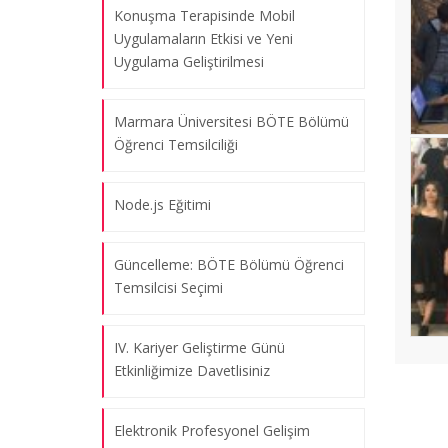
Konuşma Terapisinde Mobil
Avrupa Birliği Projesi Toplantısı
Uygulamaların Etkisi ve Yeni
08.08.2026
Uygulama Geliştirilmesi
Node.js ve Angular Eğitimi
Marmara Üniversitesi BÖTE Bölümü
Öğrenci Temsilciliği
08.08.2026
Node.js Eğitimi
Proje Geliştirme Dersi Projeleri Sergisi
08.08.2026
Güncelleme: BÖTE Bölümü Öğrenci
Temsilcisi Seçimi
İftar Etkinliği
08.08.2026
IV. Kariyer Geliştirme Günü
Etkinliğimize Davetlisiniz
Maşukiye Gezisi
Elektronik Profesyonel Gelişim
08.08.2026