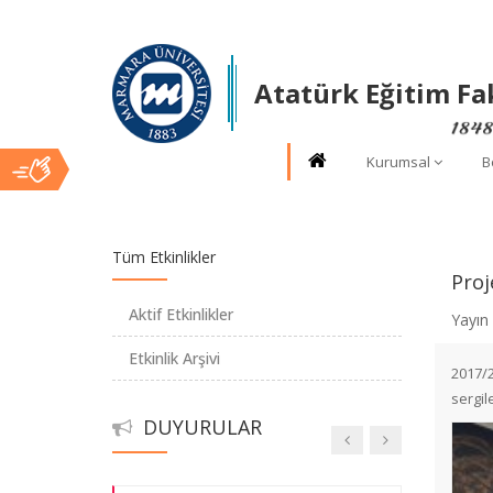
Elektronik Profesyonel Gelişim
Sistemine Geçiyoruz
Atatürk Eğitim Fa
Bölümümüzü Sosyal Medyadan Takip
Kurumsal
B
Edin
Ana
Staj Otomasyon Sistemi Kullanıma
Tüm Etkinlikler
Açıldı
Proj
İçerik
Aktif Etkinlikler
Yayın 
Macintosh Laboratuvarı
Öğrencilerimizin Hizmetinde
Etkinlik Arşivi
2017/2
sergil
Bölümümüzün Yenilenme Çalışmaları
DUYURULAR
Tamamlandı