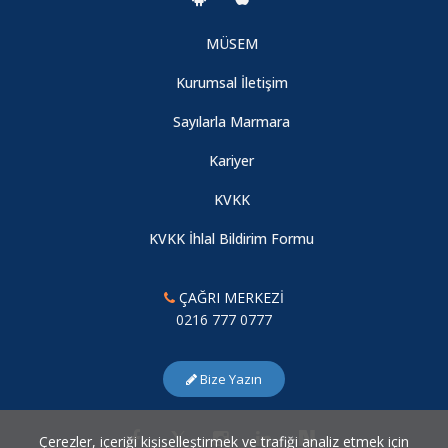
MÜSEM
4. Sınıflar Piknik Organizasyonu (2018/2019 Dönemi)
Kurumsal İletişim
09.08.2026
Sayılarla Marmara
Node.js Yazılım Eğitimi
Kariyer
09.08.2026
KVKK
KVKK İhlal Bildirim Formu
Öğretmenler Günü Kutlaması
09.08.2026
ÇAĞRI MERKEZİ
0216 777 0777
Unity İle Oyun Geliştirme
Bize Yazın
09.08.2026
Çerezler, içeriği kişiselleştirmek ve trafiği analiz etmek için