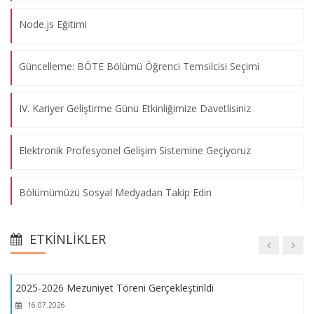
Proje Geliştirme Dersi Projeleri Sergisi
Node.js Eğitimi
09.08.2026
Güncelleme: BÖTE Bölümü Öğrenci Temsilcisi Seçimi
İftar Etkinliği
09.08.2026
IV. Kariyer Geliştirme Günü Etkinliğimize Davetlisiniz
Maşukiye Gezisi
Elektronik Profesyonel Gelişim Sistemine Geçiyoruz
09.08.2026
Bölümümüzü Sosyal Medyadan Takip Edin
Bilişim Teknolojileri Kulübü Yardım Kampanyası
Staj Otomasyon Sistemi Kullanıma Açıldı
09.08.2026
ETKINLIKLER
Macintosh Laboratuvarı Öğrencilerimizin Hizmetinde
2025-2026 Mezuniyet Töreni Gerçekleştirildi
16.07.2026