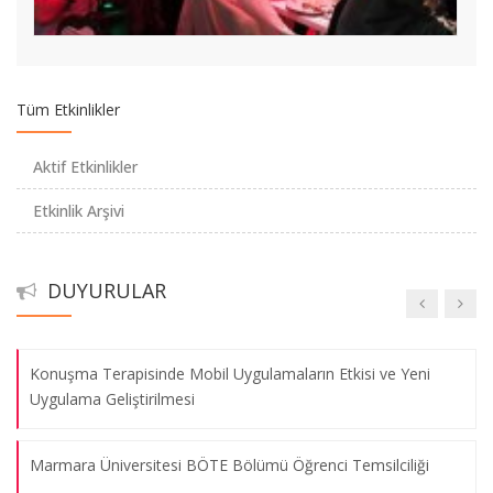
Elektronik Profesyonel Gelişim Sistemine Geçiyoruz
Tüm Etkinlikler
Bölümümüzü Sosyal Medyadan Takip Edin
Aktif Etkinlikler
Staj Otomasyon Sistemi Kullanıma Açıldı
Etkinlik Arşivi
Macintosh Laboratuvarı Öğrencilerimizin Hizmetinde
DUYURULAR
Avrupa Birliği Projesi Toplantısı
Bölümümüzün Yenilenme Çalışmaları Tamamlandı
09.08.2026
Konuşma Terapisinde Mobil Uygulamaların Etkisi ve Yeni
Uygulama Geliştirilmesi
Node.js ve Angular Eğitimi
09.08.2026
Marmara Üniversitesi BÖTE Bölümü Öğrenci Temsilciliği